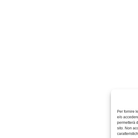
Per fornire 
e/o accedere
permetterà d
sito. Non ac
caratteristic