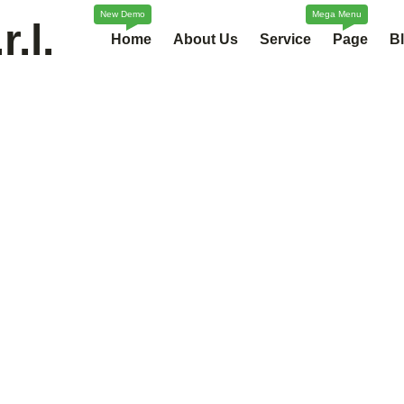
.l.
Home
About Us
Service
Page
B